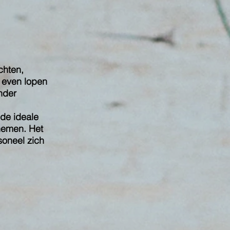
chten,
 even lopen
inder
de ideale
nemen. Het
soneel zich