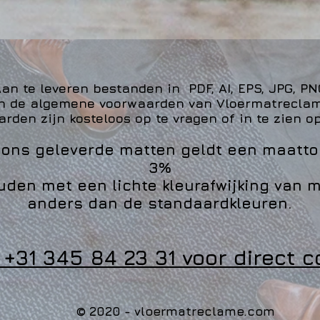
an te leveren bestanden in PDF, AI, EPS, JPG, P
ijn de algemene voorwaarden van Vloermatrecla
den zijn kosteloos op te vragen of in te zien o
r ons geleverde matten geldt een maatto
3%
uden met een lichte kleurafwijking van 
anders dan de standaardkleuren.
: +31 345 84 23 31 voor direct 
© 2020 - vloermatreclame.com