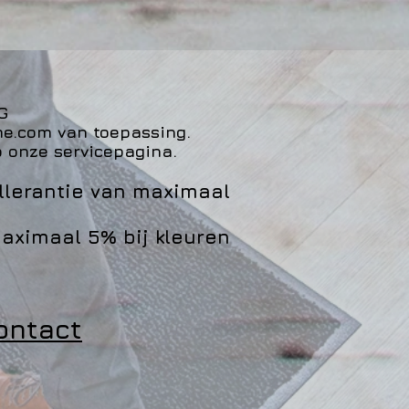
NG
me.com van toepassing.
p onze servicepagina.
llerantie van maximaal
maximaal 5% bij kleuren
contact