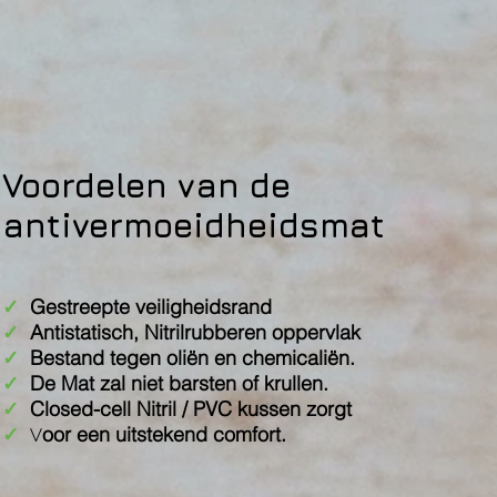
Voordelen van de
antivermoeidheidsmat
✓
Gestreepte veiligheidsrand
✓
Antistatisch, Nitrilrubberen oppervlak
✓
B
estand tegen oliën en chemicaliën.
✓
De Mat zal niet barsten of krullen.
✓
Closed-cell Nitril / PVC kussen zorgt
✓
oor een uitstekend comfort.
V