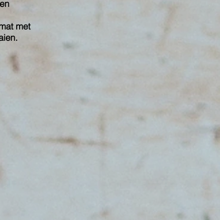
 en
 mat met
aien.