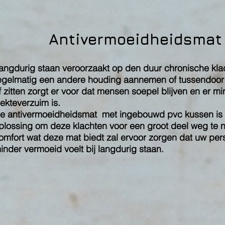
Antivermoeidheidsmat
angdurig staan veroorzaakt op den duur chronische kla
egelmatig een andere houding aannemen of tussendoor
f zitten zorgt er voor dat mensen soepel blijven en er m
iekteverzuim is.
e antivermoeidheidsmat met ingebouwd pvc kussen is 
plossing om deze klachten voor een groot deel weg te 
omfort wat deze mat biedt zal ervoor zorgen dat uw per
inder vermoeid voelt bij langdurig staan.